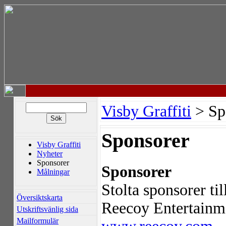
Visby Graffiti
> Sp
Sponsorer
Visby Graffiti
Nyheter
Sponsorer
Sponsorer
Målningar
Stolta sponsorer ti
Översiktskarta
Reecoy Entertainm
Utskriftsvänlig sida
Mailformulär