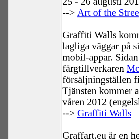
25 - 26 augusti 201
-->
Art of the Stree
Graffiti Walls komm
lagliga väggar på s
mobil-appar. Sidan
färgtillverkaren
Mo
försäljningställen 
Tjänsten kommer at
våren 2012 (engels
-->
Graffiti Walls
Graffart.eu är en 