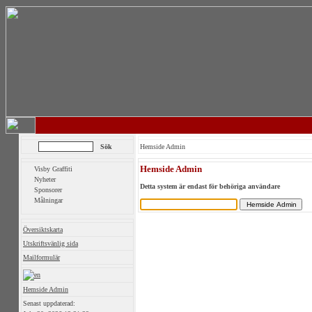
Hemside Admin
Hemside Admin
Visby Graffiti
Nyheter
Detta system är endast för behöriga användare
Sponsorer
Målningar
Översiktskarta
Utskriftsvänlig sida
Mailformulär
Hemside Admin
Senast uppdaterad: