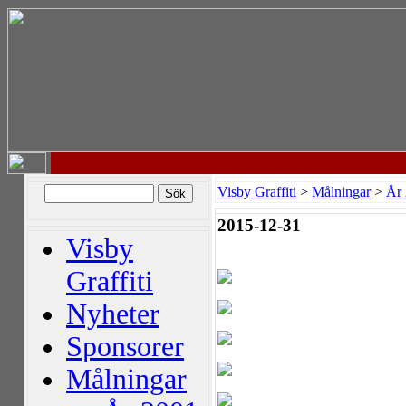
Visby Graffiti
>
Målningar
>
År
2015-12-31
Visby
Graffiti
Nyheter
Sponsorer
Målningar