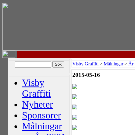
Visby Graffiti
>
Målningar
>
År
2015-05-16
Visby
Graffiti
Nyheter
Sponsorer
Målningar