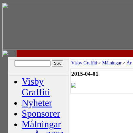
Visby Graffiti
>
Målningar
>
År
2015-04-01
Visby
Graffiti
Nyheter
Sponsorer
Målningar