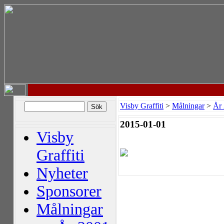
Visby Graffiti
>
Målningar
>
År
2015-01-01
Visby
Graffiti
Nyheter
Sponsorer
Målningar