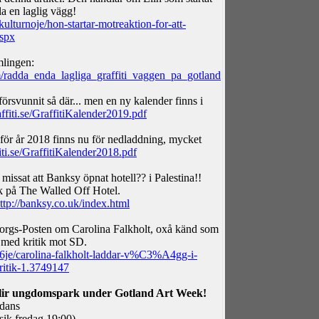
a en laglig vägg!
ulturnoje/hon-startar-motreaktion-for-att-
spx
mlingen:
/radda_enda_lagliga_graffiti_vaggen_pa_gotland
försvunnit så där... men en ny kalender finns i
ffiti.se/GraffitiKalender2019.pdf
för år 2018 finns nu för nedladdning, mycket
ti.se/GraffitiKalender2018.pdf
missat att Banksy öpnat hotell?? i Palestina!!
k på The Walled Off Hotel.
ttp://banksy.co.uk/index.html
borgs-Posten om Carolina Falkholt, oxå känd som
med kritik mot SD.
je/carolina-falkholt-laddar-v%C3%A4gg-i-
itik-1.3749147
ir ungdomspark under Gotland Art Week!
 dans
sik fredag 19:00)