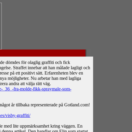
e dömdes för olaglig graffiti och fick
ängelse. Straffet innebar att han målade lagligt och
resse på ett positivt sätt. Erfarenheten blev en
a möjligheter. Nu arbetar han med lagliga
rera andra att välja rätt väg.
e-_36_-fra-molde-fikk-spraymale-som-
något år tillbaka representerade på Gotland.com!
s/visby-graffiti/
de med lite uppmärksamhet kring väggen. En
 denna artikel. Den handlar om Elin som startat