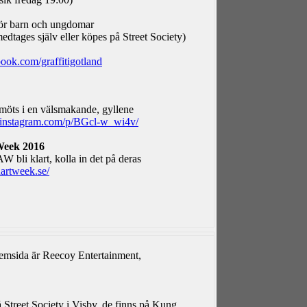
för barn och ungdomar
medtages själv eller köpes på Street Society)
ook.com/graffitigotland
 möts i en välsmakande, gyllene
.instagram.com/p/BGcl-w_wi4v/
Week 2016
 bli klart, kolla in det på deras
artweek.se/
 hemsida är Reecoy Entertainment,
 Street Society i Visby, de finns på Kung