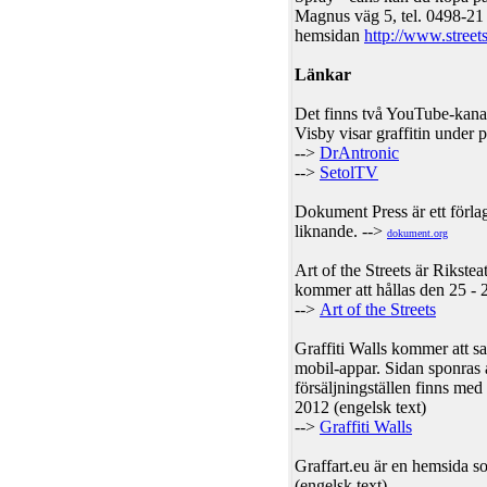
Magnus väg 5, tel. 0498-21 2
hemsidan
http://www.streets
Länkar
Det finns två YouTube-kanal
Visby visar graffitin under
-->
DrAntronic
-->
SetolTV
Dokument Press är ett förl
liknande. -->
dokument.org
Art of the Streets är Rikste
kommer att hållas den 25 - 
-->
Art of the Streets
Graffiti Walls kommer att sa
mobil-appar. Sidan sponras 
försäljningställen finns me
2012 (engelsk text)
-->
Graffiti Walls
Graffart.eu är en hemsida so
(engelsk text)