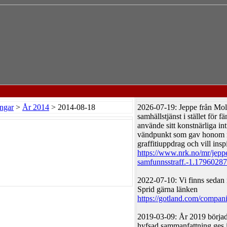
ngar
>
År 2014
> 2014-08-18
2026-07-19: Jeppe från Mold
samhällstjänst i stället för f
använde sitt konstnärliga int
vändpunkt som gav honom ny
graffitiuppdrag och vill inspi
https://www.nrk.no/mr/jepp
samfunnsstraff.-1.17960287
2022-07-10: Vi finns sedan 
Sprid gärna länken
https://gotland.com/companie
2019-03-09: År 2019 börja
hyfsad sammanfattning ges i