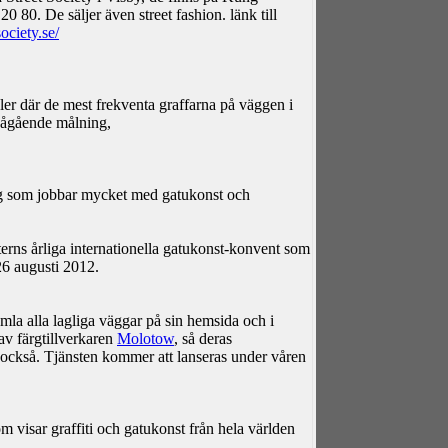
0 80. De säljer även street fashion. länk till
ociety.se/
er där de mest frekventa graffarna på väggen i
 pågående målning,
ag som jobbar mycket med gatukonst och
aterns årliga internationella gatukonst-konvent som
26 augusti 2012.
mla alla lagliga väggar på sin hemsida och i
av färgtillverkaren
Molotow
, så deras
d också. Tjänsten kommer att lanseras under våren
m visar graffiti och gatukonst från hela världen