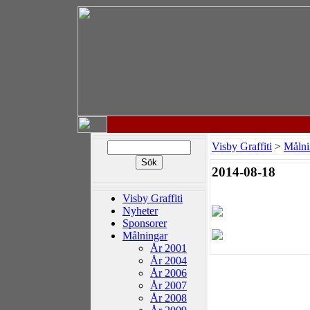
Visby Graffiti
>
Målni
2014-08-18
Visby Graffiti
Nyheter
Sponsorer
Målningar
År 2001
År 2004
År 2006
År 2007
År 2008