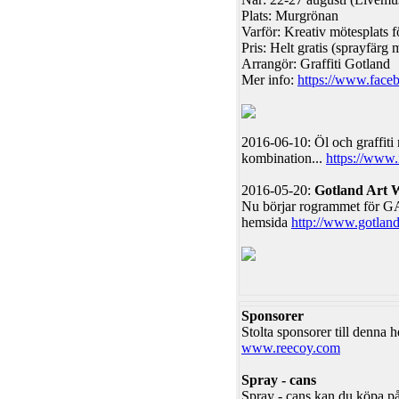
Plats: Murgrönan
Varför: Kreativ mötesplats 
Pris: Helt gratis (sprayfärg 
Arrangör: Graffiti Gotland
Mer info:
https://www.faceb
2016-06-10: Öl och graffiti
kombination...
https://www
2016-05-20:
Gotland Art 
Nu börjar rogrammet för GAW
hemsida
http://www.gotland
Sponsorer
Stolta sponsorer till denna
www.reecoy.com
Spray - cans
Spray - cans kan du köpa på