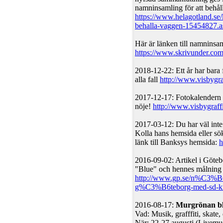
namninsamling för att behåll
https://www.helagotland.se/k
behalla-vaggen-15454827.a
Här är länken till namninsa
https://www.skrivunder.com
2018-12-22: Ett år har bara 
alla fall
http://www.visbygra
2017-12-17: Fotokalendern 
nöje!
http://www.visbygraffi
2017-03-12: Du har väl inte 
Kolla hans hemsida eller sö
länk till Banksys hemsida:
h
2016-09-02: Artikel i Göte
"Blue" och hennes målning 
http://www.gp.se/n%C3%B6
g%C3%B6teborg-med-sd-kr
2016-08-17:
Murgrönan bl
Vad: Musik, grafffiti, skate,
När: 22-27 augusti (Livemu