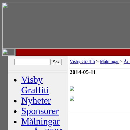
Visby Graffiti
>
Målningar
>
År
2014-05-11
Visby
Graffiti
Nyheter
Sponsorer
Målningar