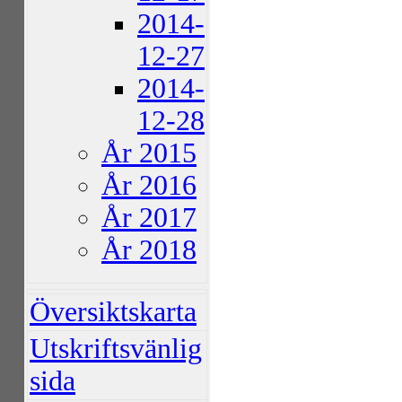
2014-
12-27
2014-
12-28
År 2015
År 2016
År 2017
År 2018
Översiktskarta
Utskriftsvänlig
sida