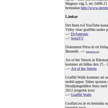
Magnus väg 5, tel. 0498-21 2
hemsidan
http://www.streets
Länkar
Det finns två YouTube-kanal
Visby visar graffitin under
-->
DrAntronic
-->
SetolTV
Dokument Press är ett förl
liknande. -->
dokument.org
Art of the Streets är Rikste
kommer att hållas den 25 - 
-->
Art of the Streets
Graffiti Walls kommer att sa
mobil-appar. Sidan sponras 
försäljningställen finns me
2012 (engelsk text)
-->
Graffiti Walls
Graffart.eu är en hemsida so
(engelsk text)