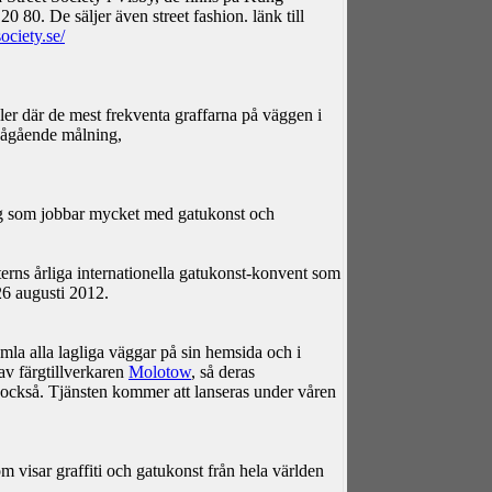
0 80. De säljer även street fashion. länk till
ociety.se/
er där de mest frekventa graffarna på väggen i
 pågående målning,
ag som jobbar mycket med gatukonst och
aterns årliga internationella gatukonst-konvent som
26 augusti 2012.
mla alla lagliga väggar på sin hemsida och i
av färgtillverkaren
Molotow
, så deras
d också. Tjänsten kommer att lanseras under våren
m visar graffiti och gatukonst från hela världen