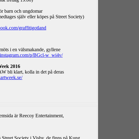
för barn och ungdomar
medtages själv eller köpes på Street Society)
ook.com/graffitigotland
 möts i en välsmakande, gyllene
.instagram.com/p/BGcl-w_wi4v/
Week 2016
 bli klart, kolla in det på deras
artweek.se/
 hemsida är Reecoy Entertainment,
 Street Society i Visby, de finns på Kung