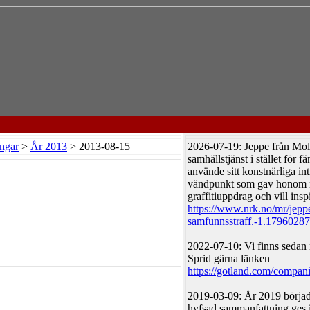
ngar
>
År 2013
> 2013-08-15
2026-07-19: Jeppe från Mold
samhällstjänst i stället för f
använde sitt konstnärliga int
vändpunkt som gav honom ny
graffitiuppdrag och vill inspi
https://www.nrk.no/mr/jepp
samfunnsstraff.-1.17960287
2022-07-10: Vi finns sedan 
Sprid gärna länken
https://gotland.com/companie
2019-03-09: År 2019 börja
hyfsad sammanfattning ges i