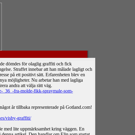
e dömdes för olaglig graffiti och fick
ängelse. Straffet innebar att han målade lagligt och
resse på ett positivt sätt. Erfarenheten blev en
a möjligheter. Nu arbetar han med lagliga
rera andra att välja rätt väg.
e-_36_-fra-molde-fikk-spraymale-som-
något år tillbaka representerade på Gotland.com!
s/visby-graffiti/
de med lite uppmärksamhet kring väggen. En
 denna artikel. Den handlar om Elin som startat