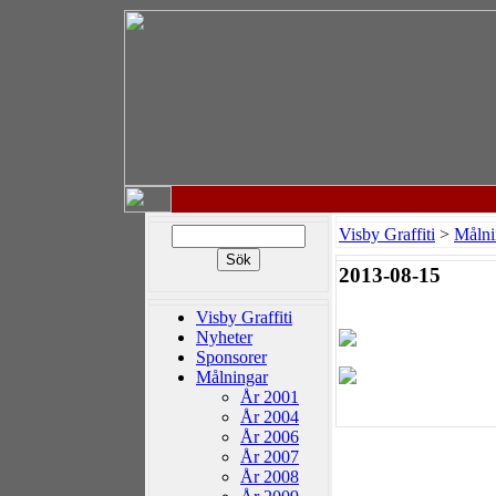
Visby Graffiti
>
Målni
2013-08-15
Visby Graffiti
Nyheter
Sponsorer
Målningar
År 2001
År 2004
År 2006
År 2007
År 2008