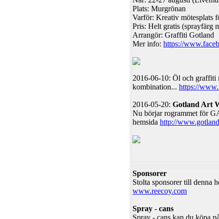
Plats: Murgrönan
Varför: Kreativ mötesplats 
Pris: Helt gratis (sprayfärg 
Arrangör: Graffiti Gotland
Mer info:
https://www.faceb
2016-06-10: Öl och graffiti
kombination...
https://www
2016-05-20:
Gotland Art 
Nu börjar rogrammet för GAW
hemsida
http://www.gotland
Sponsorer
Stolta sponsorer till denna
www.reecoy.com
Spray - cans
Spray - cans kan du köpa på