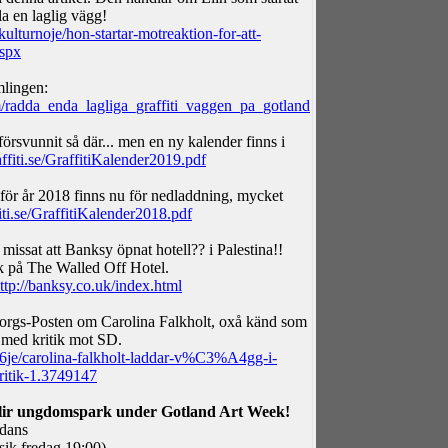
a en laglig vägg!
ulturnoje/hon-startar-motreaktion-for-att-
spx
mlingen:
/radda_enda_lagliga_graffiti_vaggen_pa_gotland
försvunnit så där... men en ny kalender finns i
ffiti.se/GraffitiKalender2019.pdf
för år 2018 finns nu för nedladdning, mycket
ti.se/GraffitiKalender2018.pdf
missat att Banksy öpnat hotell?? i Palestina!!
k på The Walled Off Hotel.
ttp://banksy.co.uk/index.html
borgs-Posten om Carolina Falkholt, oxå känd som
med kritik mot SD.
je/carolina-falkholt-laddar-v%C3%A4gg-i-
itik-1.3749147
ir ungdomspark under Gotland Art Week!
 dans
sik fredag 19:00)