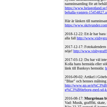
namninsamling för att behåll
https://www.helagotland.se/k
behalla-vaggen-15454827.a
Här är länken till namninsa
https://www.skrivunder.com
2018-12-22: Ett år har bara 
alla fall
http://www.visbygra
2017-12-17: Fotokalendern 
nöje!
http://www.visbygraffi
2017-03-12: Du har väl inte 
Kolla hans hemsida eller sö
länk till Banksys hemsida:
h
2016-09-02: Artikel i Göte
"Blue" och hennes målning 
http://www.gp.se/n%C3%B6
g%C3%B6teborg-med-sd-kr
2016-08-17:
Murgrönan bl
Vad: Musik, grafffiti, skate,
När: 22-27 augusti (Livemu