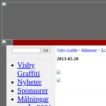
Visby Graffiti
>
Målningar
>
År
2013-05-20
Visby
Graffiti
Nyheter
Sponsorer
Målningar