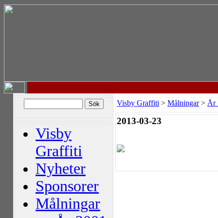
Visby Graffiti
>
Målningar
>
År
2013-03-23
Visby
Graffiti
Nyheter
Sponsorer
Målningar