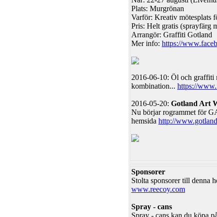
Plats: Murgrönan
Varför: Kreativ mötesplats 
Pris: Helt gratis (sprayfärg 
Arrangör: Graffiti Gotland
Mer info:
https://www.faceb
2016-06-10: Öl och graffiti
kombination...
https://www
2016-05-20:
Gotland Art 
Nu börjar rogrammet för GAW
hemsida
http://www.gotland
Sponsorer
Stolta sponsorer till denna
www.reecoy.com
Spray - cans
Spray - cans kan du köpa på