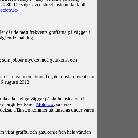
0 80. De säljer även street fashion. länk till
ociety.se/
er där de mest frekventa graffarna på väggen i
 pågående målning,
ag som jobbar mycket med gatukonst och
aterns årliga internationella gatukonst-konvent som
26 augusti 2012.
mla alla lagliga väggar på sin hemsida och i
av färgtillverkaren
Molotow
, så deras
d också. Tjänsten kommer att lanseras under våren
m visar graffiti och gatukonst från hela världen