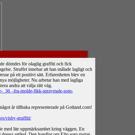
e dömdes för olaglig graffiti och fick
ängelse. Straffet innebar att han målade lagligt och
resse på ett positivt sätt. Erfarenheten blev en
a möjligheter. Nu arbetar han med lagliga
rera andra att välja rätt väg.
e-_36_-fra-molde-fikk-spraymale-som-
något år tillbaka representerade på Gotland.com!
s/visby-graffiti/
de med lite uppmärksamhet kring väggen. En
 denna artikel. Den handlar om Elin som startat