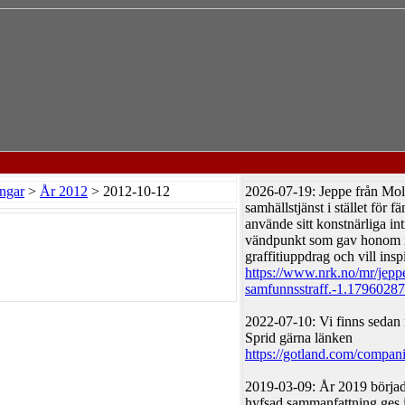
ngar
>
År 2012
> 2012-10-12
2026-07-19: Jeppe från Mold
samhällstjänst i stället för f
använde sitt konstnärliga int
vändpunkt som gav honom ny
graffitiuppdrag och vill inspi
https://www.nrk.no/mr/jepp
samfunnsstraff.-1.17960287
2022-07-10: Vi finns sedan 
Sprid gärna länken
https://gotland.com/companie
2019-03-09: År 2019 börja
hyfsad sammanfattning ges i