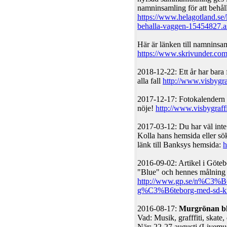
namninsamling för att behåll
https://www.helagotland.se/k
behalla-vaggen-15454827.a
Här är länken till namninsa
https://www.skrivunder.com
2018-12-22: Ett år har bara 
alla fall
http://www.visbygra
2017-12-17: Fotokalendern 
nöje!
http://www.visbygraffi
2017-03-12: Du har väl inte 
Kolla hans hemsida eller sö
länk till Banksys hemsida:
h
2016-09-02: Artikel i Göte
"Blue" och hennes målning 
http://www.gp.se/n%C3%B6
g%C3%B6teborg-med-sd-kr
2016-08-17:
Murgrönan bl
Vad: Musik, grafffiti, skate,
När: 22-27 augusti (Livemu