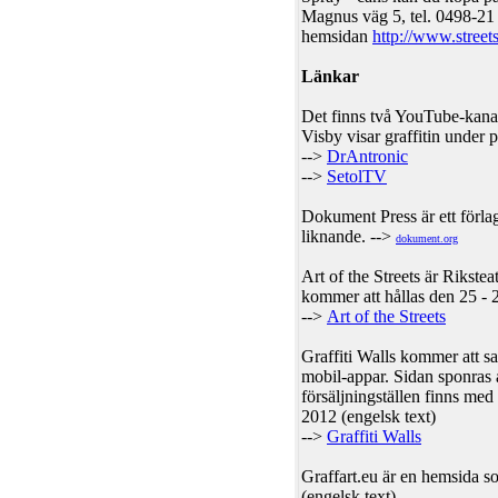
Magnus väg 5, tel. 0498-21 2
hemsidan
http://www.streets
Länkar
Det finns två YouTube-kanal
Visby visar graffitin under
-->
DrAntronic
-->
SetolTV
Dokument Press är ett förl
liknande. -->
dokument.org
Art of the Streets är Rikste
kommer att hållas den 25 - 
-->
Art of the Streets
Graffiti Walls kommer att sa
mobil-appar. Sidan sponras 
försäljningställen finns me
2012 (engelsk text)
-->
Graffiti Walls
Graffart.eu är en hemsida so
(engelsk text)