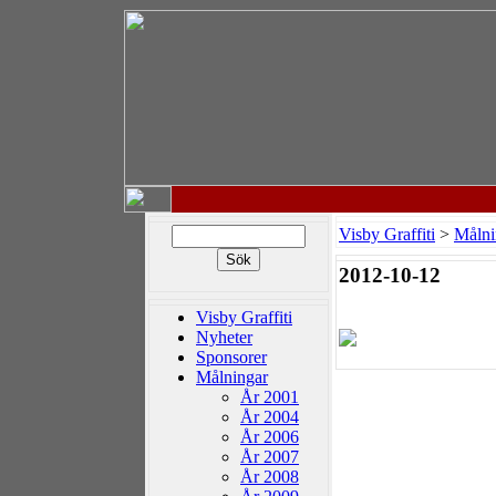
Visby Graffiti
>
Målni
2012-10-12
Visby Graffiti
Nyheter
Sponsorer
Målningar
År 2001
År 2004
År 2006
År 2007
År 2008