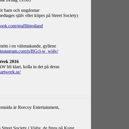
för barn och ungdomar
medtages själv eller köpes på Street Society)
ook.com/graffitigotland
 möts i en välsmakande, gyllene
.instagram.com/p/BGcl-w_wi4v/
Week 2016
 bli klart, kolla in det på deras
artweek.se/
 hemsida är Reecoy Entertainment,
 Street Society i Visby, de finns på Kung