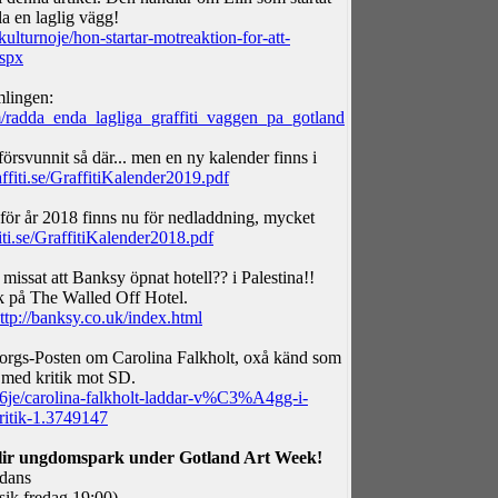
a en laglig vägg!
ulturnoje/hon-startar-motreaktion-for-att-
spx
mlingen:
/radda_enda_lagliga_graffiti_vaggen_pa_gotland
försvunnit så där... men en ny kalender finns i
ffiti.se/GraffitiKalender2019.pdf
för år 2018 finns nu för nedladdning, mycket
ti.se/GraffitiKalender2018.pdf
missat att Banksy öpnat hotell?? i Palestina!!
k på The Walled Off Hotel.
ttp://banksy.co.uk/index.html
borgs-Posten om Carolina Falkholt, oxå känd som
med kritik mot SD.
je/carolina-falkholt-laddar-v%C3%A4gg-i-
itik-1.3749147
ir ungdomspark under Gotland Art Week!
 dans
sik fredag 19:00)