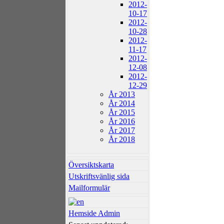
2012-
10-17
2012-
10-28
2012-
11-17
2012-
12-08
2012-
12-29
År 2013
År 2014
År 2015
År 2016
År 2017
År 2018
Översiktskarta
Utskriftsvänlig sida
Mailformulär
Hemside Admin