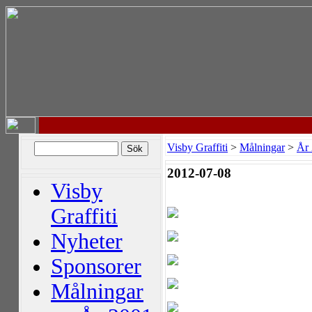
Visby Graffiti
>
Målningar
>
År
2012-07-08
Visby
Graffiti
Nyheter
Sponsorer
Målningar