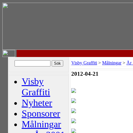
Visby Graffiti
>
Målningar
>
År
2012-04-21
Visby
Graffiti
Nyheter
Sponsorer
Målningar