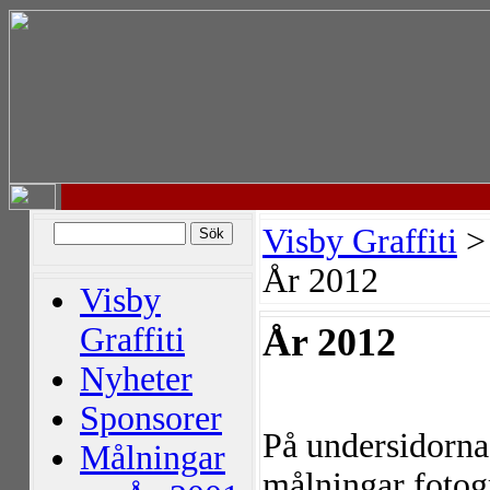
Visby Graffiti
År 2012
Visby
Graffiti
År 2012
Nyheter
Sponsorer
På undersidorna 
Målningar
målningar fotog