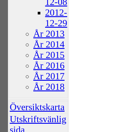
12-08
2012-
12-29
År 2013
År 2014
År 2015
År 2016
År 2017
År 2018
Översiktskarta
Utskriftsvänlig
sida