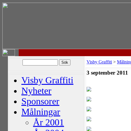
Visby Graffiti
>
Målnin
3 september 2011
Visby Graffiti
Nyheter
Sponsorer
Målningar
År 2001