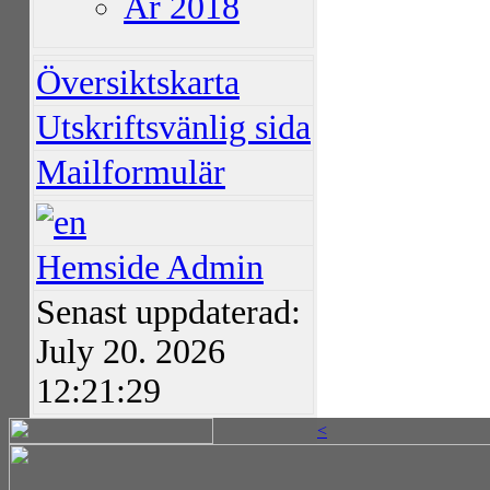
År 2018
Översiktskarta
Utskriftsvänlig sida
Mailformulär
Hemside Admin
Senast uppdaterad:
July 20. 2026
12:21:29
<