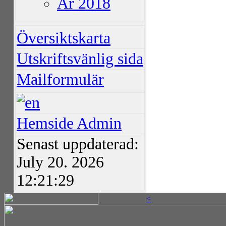
År 2018
Översiktskarta
Utskriftsvänlig sida
Mailformulär
Hemside Admin
Senast uppdaterad:
July 20. 2026
12:21:29
<