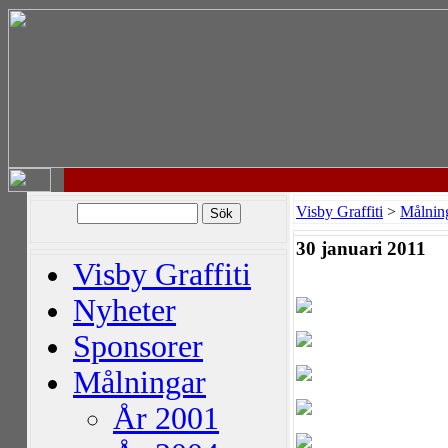
Visby Graffiti
>
Målnin
30 januari 2011
Visby Graffiti
Nyheter
Sponsorer
Målningar
År 2001