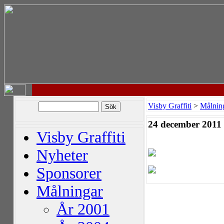
Visby Graffiti
>
Målnin
24 december 2011
Visby Graffiti
Nyheter
Sponsorer
Målningar
År 2001