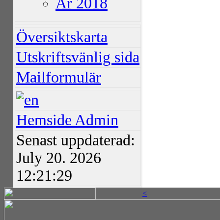
År 2018
Översiktskarta
Utskriftsvänlig sida
Mailformulär
Hemside Admin
Senast uppdaterad:
July 20. 2026
12:21:29
<