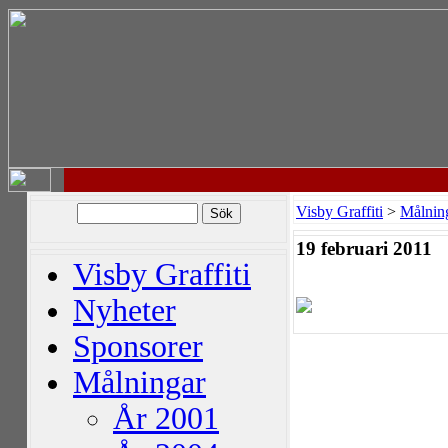
Visby Graffiti
>
Målnin
19 februari 2011
Visby Graffiti
Nyheter
Sponsorer
Målningar
År 2001