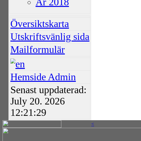
År 2018
Översiktskarta
Utskriftsvänlig sida
Mailformulär
Hemside Admin
Senast uppdaterad:
July 20. 2026
12:21:29
<