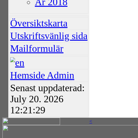
År 2018
Översiktskarta
Utskriftsvänlig sida
Mailformulär
Hemside Admin
Senast uppdaterad:
July 20. 2026
12:21:29
<