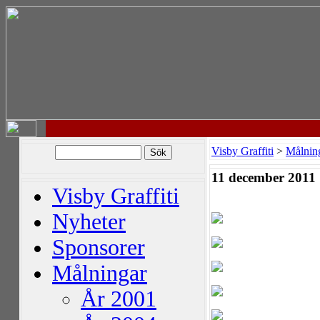
Visby Graffiti
>
Målnin
11 december 2011
Visby Graffiti
Nyheter
Sponsorer
Målningar
År 2001