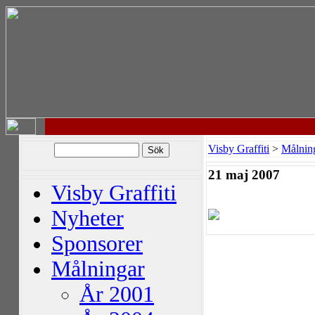
Visby Graffiti
>
Målnin
21 maj 2007
Visby Graffiti
Nyheter
Sponsorer
Målningar
År 2001