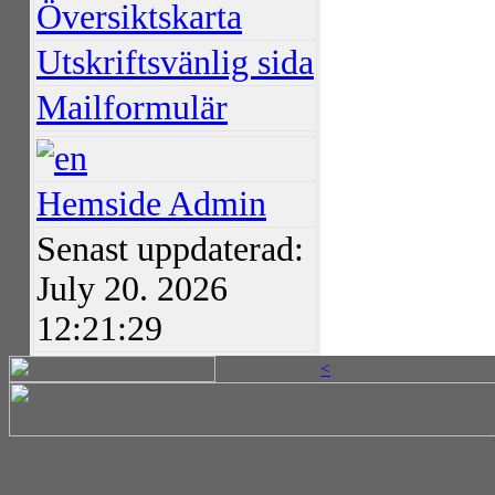
Översiktskarta
Utskriftsvänlig sida
Mailformulär
Hemside Admin
Senast uppdaterad:
July 20. 2026
12:21:29
<