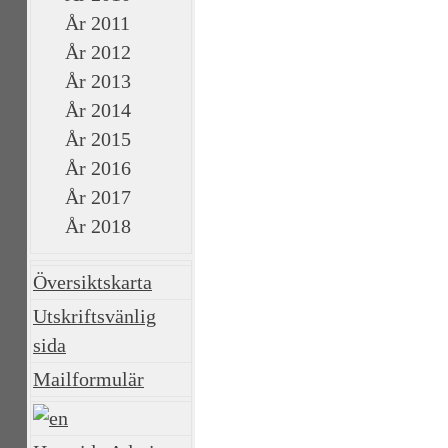
År 2011
År 2012
År 2013
År 2014
År 2015
År 2016
År 2017
År 2018
Översiktskarta
Utskriftsvänlig
sida
Mailformulär