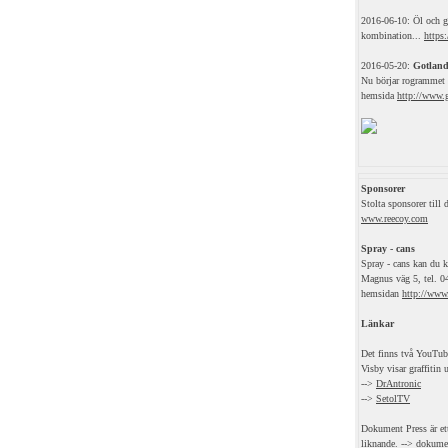
2016-06-10: Öl och gr
kombination...
https
2016-05-20:
Gotland
Nu börjar rogrammet f
hemsida
http://www.g
Sponsorer
Stolta sponsorer till
www.reecoy.com
Spray - cans
Spray - cans kan du k
Magnus väg 5, tel. 04
hemsidan
http://www.
Länkar
Det finns två YouTube
Visby visar graffitin
-->
DrAntronic
-->
SetolTV
Dokument Press är et
liknande. -->
dokume