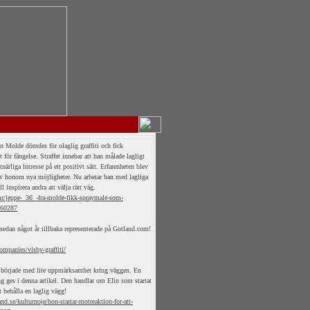
n Molde dömdes för olaglig graffiti och fick
et för fängelse. Straffet innebar att han målade lagligt
närliga intresse på ett positivt sätt. Erfarenheten blev
 honom nya möjligheter. Nu arbetar han med lagliga
l inspirera andra att välja rätt väg.
r/jeppe-_36_-fra-molde-fikk-spraymale-som-
960287
sedan något år tillbaka representerade på Gotland.com!
ompanies/visby-graffiti/
började med lite uppmärksamhet kring väggen. En
 ges i denna artikel. Den handlar om Elin som startat
 behålla en laglig vägg!
nd.se/kulturnoje/hon-startar-motreaktion-for-att-