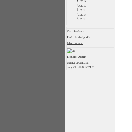
År 2014
År 2015
År 2016
År 2017
År 2018
Översiktskarta
Utskriftsvänlig sida
Mailformulär
Hemside Admin
Senast uppdaterad:
July 20. 2026 12:21:29