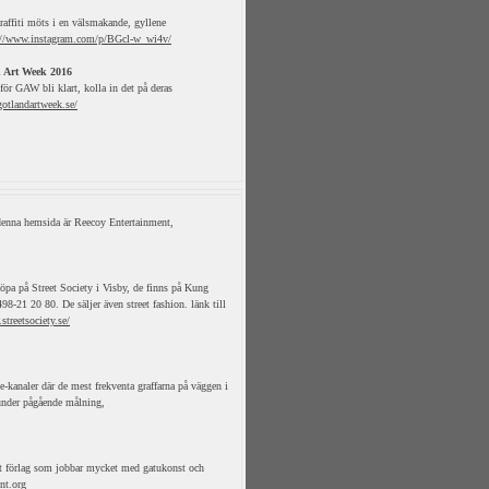
affiti möts i en välsmakande, gyllene
://www.instagram.com/p/BGcl-w_wi4v/
 Art Week 2016
ör GAW bli klart, kolla in det på deras
otlandartweek.se/
 denna hemsida är Reecoy Entertainment,
öpa på Street Society i Visby, de finns på Kung
98-21 20 80. De säljer även street fashion. länk till
streetsociety.se/
-kanaler där de mest frekventa graffarna på väggen i
 under pågående målning,
t förlag som jobbar mycket med gatukonst och
nt.org