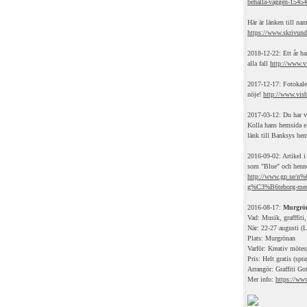
behalla-vaggen-1545
Här är länken till na
https://www.skrivund
2018-12-22: Ett år har
alla fall
http://www.vi
2017-12-17: Fotokale
nöje!
http://www.visb
2017-03-12: Du har vä
Kolla hans hemsida e
länk till Banksys he
2016-09-02: Artikel 
som "Blue" och henn
http://www.gp.se/n%
g%C3%B6teborg-med-
2016-08-17:
Murgrön
Vad: Musik, grafffiti,
När: 22-27 augusti (
Plats: Murgrönan
Varför: Kreativ möte
Pris: Helt gratis (spr
Arrangör: Graffiti Go
Mer info:
https://www