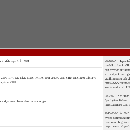
i
>
Målningar
> År 2001
2026-07-19: Jeppe frå
samhällstjänst i ställ
och använde sitt konst
en vändpunkt som gav
, 2001 ha vi bara några bilder, först en cool snubbe som enligt dateringen på själva
graffitiuppdrag och vil
apats år 2000.
https://www.nrk.no/m
samfunnsstraff.-1.17
2022-07-10: Vi finns 
Sprid gärna länken
mla skjutbanan fanns desa två målningar.
https://gotland.com/c
2019-03-09: År 2019 
hyfsad sammanfattning
namninsamling för att
https://www.helagotla