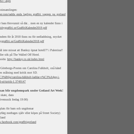
4827.aspx
mninsamlingen:
er.com/radda_enda_lagliga_graffiti_vaggen_pa_gotland
 bara försvunnit så där... men en ny kalender finns i
sbygraffiti.se/GraffitiKalender2019.pdf
ndern för år 2018 finns nu för nedladdning, mycket
ygraffiti.se/GraffitiKalender2018.pdf
l inte missat att Banksy öpnat hotell?? i Palestina!!
ller sök på The Walled Off Hotel.
msida:
http://banksy.co.uk/index.html
i Göteborgs-Posten om Carolina Falkholt, oxå känd
es målning med kritik mot SD.
C3%B6je/carolina-falkholt-laddar-v%C3%A4gg-i-
sd-kritik-1.3749147
an blir ungdomspark under Gotland Art Week!
 skate, dans
Livemusik fredag 19:00)
splats för barn och ungdomar
ayfärg medtages själv eller köpes på Street Society)
tland
.facebook.com/graffitigotland