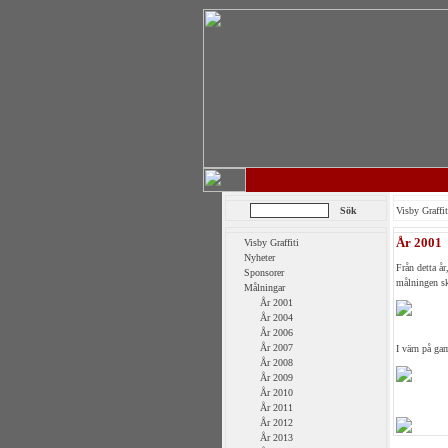
Visby Graffit
År 2001
Visby Graffiti
Nyheter
Från detta år
Sponsorer
målningen sk
Målningar
År 2001
År 2004
År 2006
År 2007
I värn på ga
År 2008
År 2009
År 2010
År 2011
År 2012
År 2013