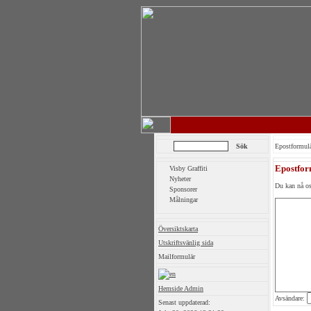
Epostformul
Epostfor
Visby Graffiti
Nyheter
Du kan nå os
Sponsorer
Målningar
Översiktskarta
Utskriftsvänlig sida
Mailformulär
Hemside Admin
Avsändare:
Senast uppdaterad: