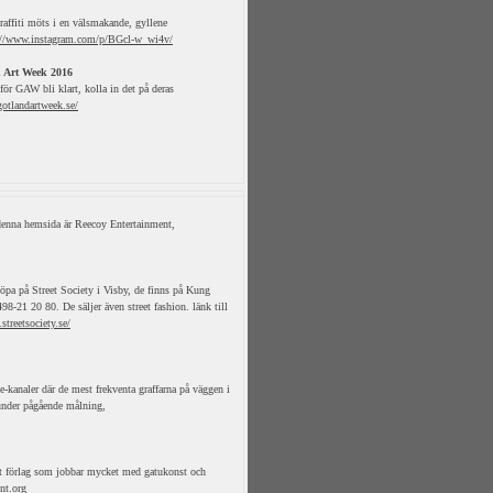
affiti möts i en välsmakande, gyllene
://www.instagram.com/p/BGcl-w_wi4v/
 Art Week 2016
ör GAW bli klart, kolla in det på deras
otlandartweek.se/
 denna hemsida är Reecoy Entertainment,
öpa på Street Society i Visby, de finns på Kung
98-21 20 80. De säljer även street fashion. länk till
streetsociety.se/
-kanaler där de mest frekventa graffarna på väggen i
 under pågående målning,
t förlag som jobbar mycket med gatukonst och
nt.org