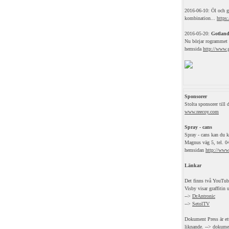
2016-06-10: Öl och gr
kombination...
https
2016-05-20:
Gotland
Nu börjar rogrammet f
hemsida
http://www.g
Sponsorer
Stolta sponsorer till
www.reecoy.com
Spray - cans
Spray - cans kan du k
Magnus väg 5, tel. 04
hemsidan
http://www.
Länkar
Det finns två YouTube
Visby visar graffitin
-->
DrAntronic
-->
SetolTV
Dokument Press är et
liknande. -->
dokume