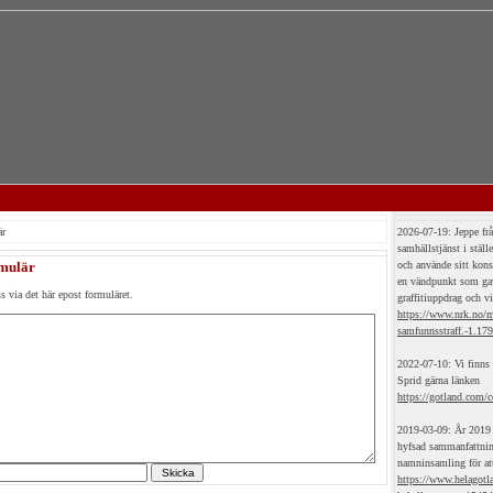
är
2026-07-19: Jeppe frå
samhällstjänst i ställ
mulär
och använde sitt konst
en vändpunkt som gav
s via det här epost formuläret.
graffitiuppdrag och vil
https://www.nrk.no/m
samfunnsstraff.-1.17
2022-07-10: Vi finns 
Sprid gärna länken
https://gotland.com/c
2019-03-09: År 2019 
hyfsad sammanfattning
namninsamling för att
https://www.helagotla