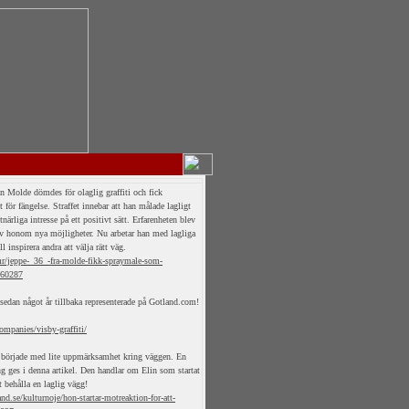
n Molde dömdes för olaglig graffiti och fick
et för fängelse. Straffet innebar att han målade lagligt
närliga intresse på ett positivt sätt. Erfarenheten blev
 honom nya möjligheter. Nu arbetar han med lagliga
l inspirera andra att välja rätt väg.
r/jeppe-_36_-fra-molde-fikk-spraymale-som-
960287
sedan något år tillbaka representerade på Gotland.com!
ompanies/visby-graffiti/
började med lite uppmärksamhet kring väggen. En
 ges i denna artikel. Den handlar om Elin som startat
 behålla en laglig vägg!
nd.se/kulturnoje/hon-startar-motreaktion-for-att-