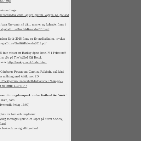
4827.aspx
mninsamlingen:
er.com/radda_enda_lagliga_graffiti_vaggen_pa_gotland
 bara försvunnit så där... men en ny kalender finns i
sbygraffiti.se/GraffitiKalender2019.pdf
ndern för år 2018 finns nu för nedladdning, mycket
ygraffiti.se/GraffitiKalender2018.pdf
l inte missat att Banksy öpnat hotell?? i Palestina!!
ller sök på The Walled Off Hotel.
msida:
http://banksy.co.uk/index.html
i Göteborgs-Posten om Carolina Falkholt, oxå känd
es målning med kritik mot SD.
C3%B6je/carolina-falkholt-laddar-v%C3%A4gg-i-
sd-kritik-1.3749147
an blir ungdomspark under Gotland Art Week!
 skate, dans
Livemusik fredag 19:00)
splats för barn och ungdomar
ayfärg medtages själv eller köpes på Street Society)
tland
.facebook.com/graffitigotland