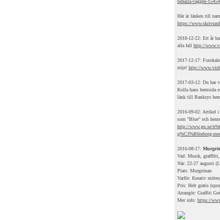
behalla-vaggen-1545
Här är länken till na
https://www.skrivund
2018-12-22: Ett år har
alla fall
http://www.vi
2017-12-17: Fotokale
nöje!
http://www.visb
2017-03-12: Du har vä
Kolla hans hemsida e
länk till Banksys he
2016-09-02: Artikel 
som "Blue" och henn
http://www.gp.se/n%
g%C3%B6teborg-med-
2016-08-17:
Murgrön
Vad: Musik, grafffiti,
När: 22-27 augusti (
Plats: Murgrönan
Varför: Kreativ möte
Pris: Helt gratis (spr
Arrangör: Graffiti Go
Mer info:
https://www